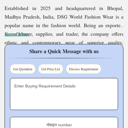
कॉम्बिनेशन
Established in
2025
and headquartered in Bhopal,
Madhya Pradesh, India, DSG World Fashion Wear is a
popular name in the fashion world. Being an exporter,
manufacturer, supplier, and trader, the company offers
Know More
ethnic and contemporary wear of superior quality,
offering a variety of products that include ladies designer
Share a Quick Message with us
kurtis, foil print kurtis, anarkali frock kurtis, casual
printed cotton suits, cotton batu cave suits, rayon tops,
Get Quotation
Get Price List
Discuss Requirement
printed cotton suits, and rayon designer salwar suits.
Enter Buying Requirement Details
With more than two decades of experience, we have
established a name for ourselves as deliverers of high-
quality fashion, combining tradition with contemporary
taste. The garments we make are produced with ethically
मोबाइल number
harvested materials to ensure sustainability without the