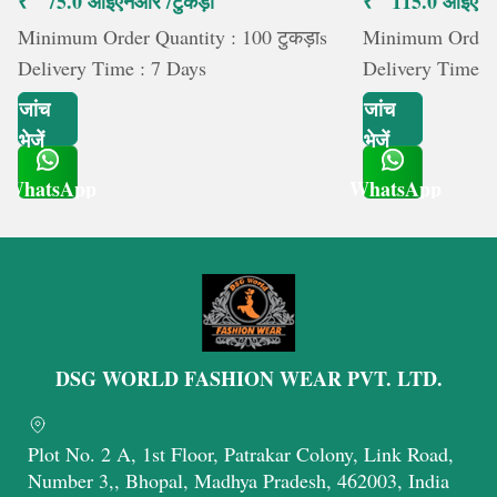
₹ 75.0 आईएनआर /टुकड़ा
₹ 115.0 आईएनआ
Minimum Order Quantity : 100 टुकड़ाs
Minimum Order Q
Delivery Time : 7 Days
Delivery Time :
जांच
जांच
भेजें
भेजें
WhatsApp
WhatsApp
Get Latest Price
Get Latest Price
DSG WORLD FASHION WEAR PVT. LTD.
Plot No. 2 A, 1st Floor, Patrakar Colony, Link Road,
Number 3,, Bhopal, Madhya Pradesh, 462003, India